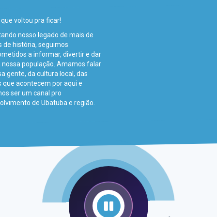
 que voltou pra ficar!
tando nosso legado de mais de
 de história, seguimos
etidos a informar, divertir e dar
a nossa população. Amamos falar
a gente, da cultura local, das
s que acontecem por aqui e
os ser um canal pro
olvimento de Ubatuba e região.