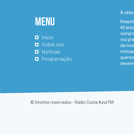
A rádio
Menu
Respei
40 anos
comprom
Início
voz pr
Sobre nós
da noss
Notícias
notícia
querem
Programação
desenv
© Direitos reservados - Rádio Costa Azul FM