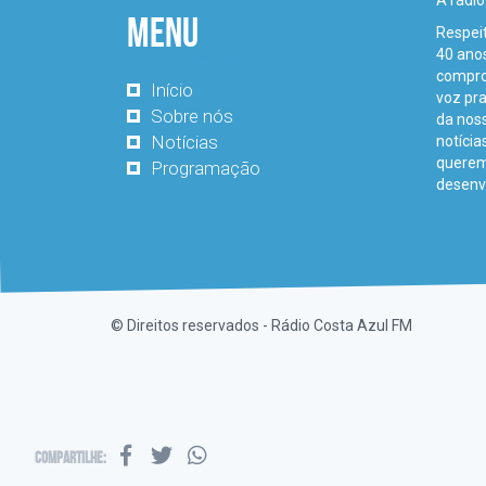
A rádio
Menu
Respei
40 anos
comprom
Início
voz pr
Sobre nós
da noss
Notícias
notícia
querem
Programação
desenv
© Direitos reservados - Rádio Costa Azul FM
Compartilhe: