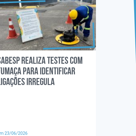
Sabesp realiza testes com
fumaça para identificar
ligações irregula
m 23/06/2026