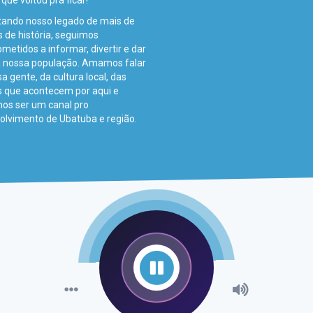
 que voltou pra ficar!
tando nosso legado de mais de
 de história, seguimos
etidos a informar, divertir e dar
a nossa população. Amamos falar
a gente, da cultura local, das
s que acontecem por aqui e
os ser um canal pro
olvimento de Ubatuba e região.