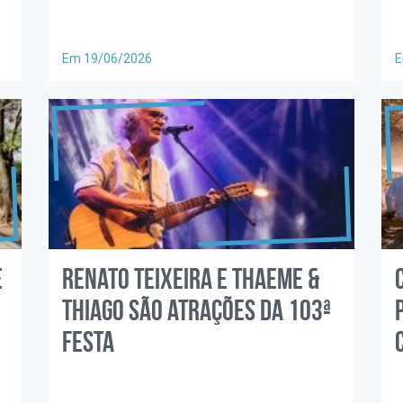
Em 19/06/2026
E
e
Renato Teixeira e Thaeme &
Thiago são atrações da 103ª
Festa