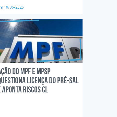
m 19/06/2026
Ação do MPF e MPSP
questiona licença do pré-sal
e aponta riscos cl