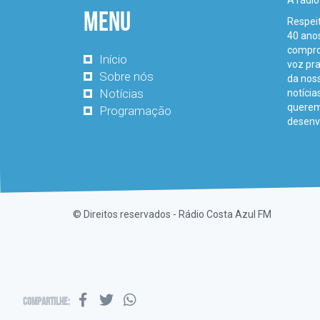
A rádio
Menu
Respei
40 anos
comprom
Início
voz pr
Sobre nós
da noss
Notícias
notícia
querem
Programação
desenv
© Direitos reservados - Rádio Costa Azul FM
Compartilhe: